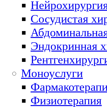
Нейрохирурги
Сосудистая хи
Абдоминальная
Эндокринная х
Рентгенхирург
Моноуслуги
Фармакотерап
Физиотерапия