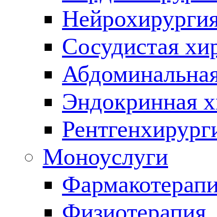
Нейрохирурги
Сосудистая хи
Абдоминальная
Эндокринная х
Рентгенхирург
Моноуслуги
Фармакотерап
Физиотерапия