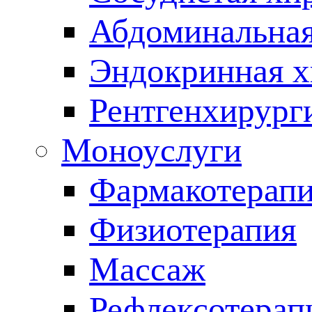
Абдоминальная
Эндокринная х
Рентгенхирург
Моноуслуги
Фармакотерап
Физиотерапия
Массаж
Рефлексотерап