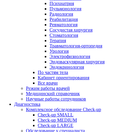
Психиатрия
Пульмонология
Радиология
Реабилитация
Ревматология
Сосудистая хирургия
Стоматология
Терапия
Травматология-ортопедия
Урология
Электрофизиология
Эндоваскулярная хирургия
Эндокринология
По частям тела
Кабинет ориентирования
Все врачи
Режим работы врачей
Медицинский справочник
Научные работы сотрудников
Диагностика
Комплексное обследование Check-up
Check-up SMALL
Check-up MEDIUM
Check-up LARGE
Обследование у специалиста