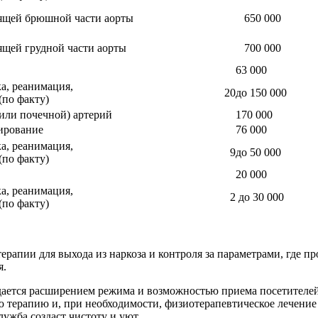
ящей брюшной части аорты
650 000
щей грудной части аорты
700 000
63 000
а, реанимация,
20
до 150 000
(по факту)
или почечной) артерий
170 000
ирование
76 000
а, реанимация,
9
до 50 000
(по факту)
20 000
а, реанимация,
2
до 30 000
(по факту)
апии для выхода из наркоза и контроля за параметрами, где пр
я.
дается расширением режима и возможностью приема посетителе
ю терапию и, при необходимости, физиотерапевтическое лечение
ужба создаст чистоту и уют.