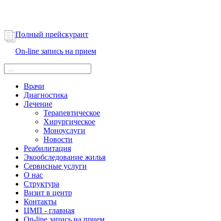
Полный прейскурант
On-line запись на прием
Врачи
Диагностика
Лечение
Терапевтическое
Хирургическое
Моноуслуги
Новости
Реабилитация
Экообследование жилья
Сервисные услуги
О нас
Структура
Визит в центр
Контакты
ЦМП - главная
On-line запись на прием