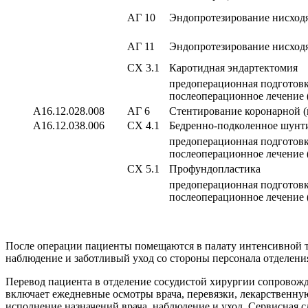
АГ 10
Эндопротезирование нисход
АГ 11
Эндопротезирование нисходя
СХ 3.1
Каротидная эндартектомия
предоперационная подготовк
послеоперационное лечение 
A16.12.028.008
АГ 6
Стентирование коронарной (
A16.12.038.006
СХ 4.1
Бедренно-подколенное шунт
предоперационная подготовк
послеоперационное лечение 
СХ 5.1
Профундопластика
предоперационная подготовк
послеоперационное лечение 
После операции пациенты помещаются в палату интенсивной тер
наблюдение и заботливый уход со стороны персонала отделени
Перевод пациента в отделение сосудистой хирургии сопровож
включает ежедневные осмотры врача, перевязки, лекарственну
исполнение назначений врача, наблюдение и уход. Сервисная сл