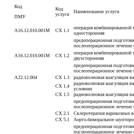
Код
Код
Наименование услуги
услуги
ПМУ
операция комбинированной 
А16.12.010.001М
СХ 1.1
односторонняя
предоперационная подготовк
послеоперационное лечение 
операция комбинированной 
А16.12.010.001М
СХ 1.2
двухсторонняя
предоперационная подготовк
послеоперационное лечение 
А22.12.004
СХ 1.3
радиоволновая коагуляция в
радиоволновая коагуляция в
СХ 1.4
условиях
СХ 1.5
радиоволновая коагуляция в
предоперационная подготовк
послеоперационное лечение 
СХ 2.1
Склеротерапия варикозных в
СХ 5.1
Аорто-биморальное шунтиро
предоперационная подготовк
послеоперационное лечение 