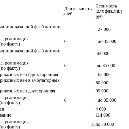
Стоимость
Длительность,
(для физ.лиц)
дней
руб.
миниинвазивной флебэктомии
27 000
а, реанимация,
6
до 35 000
(по факту)
миниинвазивной флебэктомии
43 000
а, реанимация,
6
до 35 000
(по факту)
арикозных вен односторонняя
62 000
арикозных вен в амбулаторных
60 000
арикозных вен двусторонняя
99 000
а, реанимация,
6
до 35 000
(по факту)
ен
4 000
вание
114 000
а, реанимация,
15
до 80 000
(по факту)