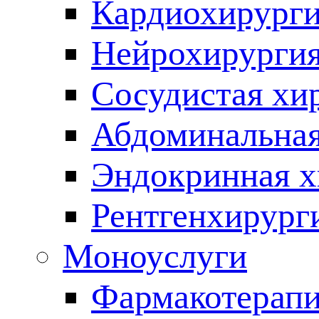
Кардиохирург
Нейрохирурги
Сосудистая хи
Абдоминальная
Эндокринная х
Рентгенхирург
Моноуслуги
Фармакотерап