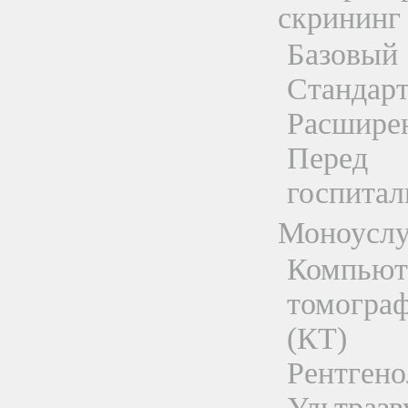
скрининг
Базовый
Стандар
Расшире
Перед
госпитал
Моноуслу
Компьют
томогра
(КТ)
Рентгено
Ультразв