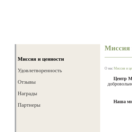
Миссия 
Миссия и ценности
Врачи
О нас
Миссия и ц
Удовлетворенность
Диагностика
Центр М
Отзывы
добровольн
Лечение
Награды
Реабилитация
Наша ми
Партнеры
Экообследование жилья
Сервисные услуги
Уча