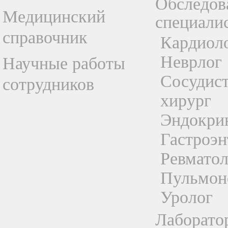
Обследов
Медицинский
специали
справочник
Кардиол
Неврлог
Научные работы
Сосудис
сотрудников
хирург
Эндокри
Гастроэн
Ревматол
Пульмон
Уролог
Лаборато