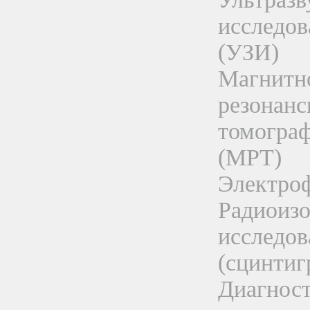
исследов
(УЗИ)
Магнитн
резонанс
томогра
(МРТ)
Электро
Радиоиз
исследов
(сцинтиг
Диагнос