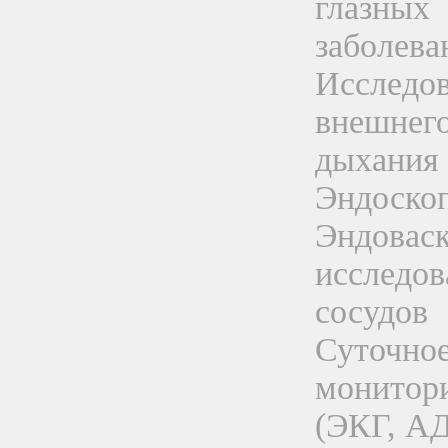
глазных
заболева
Исследо
внешнег
дыхания
Эндоско
Эндовас
исследов
сосудов
Суточно
монитор
(ЭКГ, АД