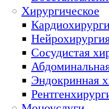
Хирургическое
Кардиохирург
Нейрохирурги
Сосудистая хи
Абдоминальная
Эндокринная х
Рентгенхирург
Моноуслуги