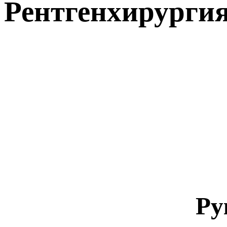
Рентгенхирурги
Ру