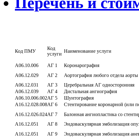
Перечень и стои
Код
Код ПМУ
Наименование услуги
услуги
A06.10.006
АГ 1
Коронарография
A06.12.029
АГ 2
Аортография любого отдела аорт
A06.12.031
АГ 3
Церебральная АГ односторонняя
A06.12.039
АГ 4
Дистальная ангиография
A06.10.006.002
АГ 5
Шунтография
A16.12.028.008
АГ 6
Стентирование коронарной (или п
A16.12.026.024
АГ 7
Балонная ангиопластика со стент
A16.12.051
АГ 8
Эндоваскулярная эмболизация оп
A16.12.051
АГ 9
Эндоваскулярная эмболизация анев