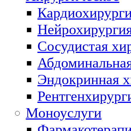
Кардиохирург
Нейрохирурги
Сосудистая хи
Абдоминальная
Эндокринная х
Рентгенхирург
Моноуслуги
Фармакотерап