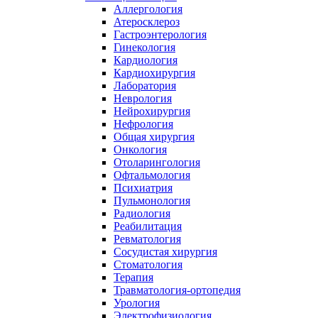
Аллергология
Атеросклероз
Гастроэнтерология
Гинекология
Кардиология
Кардиохирургия
Лаборатория
Неврология
Нейрохирургия
Нефрология
Общая хирургия
Онкология
Отоларингология
Офтальмология
Психиатрия
Пульмонология
Радиология
Реабилитация
Ревматология
Сосудистая хирургия
Стоматология
Терапия
Травматология-ортопедия
Урология
Электрофизиология