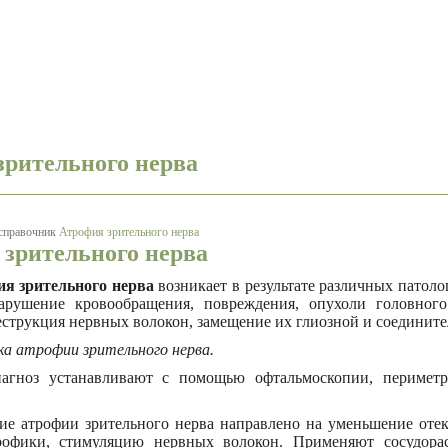
зрительного нерва
справочник
Атрофия зрительного нерва
зрительного нерва
я зрительного нерва
возникает в результате различных патоло
арушение кровообращения, повреждения, опухоли головного 
еструкция нервных волокон, замещение их глиозной и соедините
а атрофии зрительного нерва.
устанавливают с помощью офтальмоскопии, периметрии, 
трофии зрительного нерва направлено на уменьшение отека 
рофики, стимуляцию нервных волокон. Применяют сосудорас