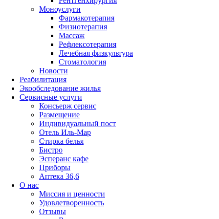
Рентгенхирургия
Моноуслуги
Фармакотерапия
Физиотерапия
Массаж
Рефлексотерапия
Лечебная физкультура
Стоматология
Новости
Реабилитация
Экообследование жилья
Сервисные услуги
Консьерж сервис
Размещение
Индивидуальный пост
Отель Иль-Мар
Стирка белья
Бистро
Эсперанс кафе
Приборы
Аптека 36,6
О нас
Миссия и ценности
Удовлетворенность
Отзывы