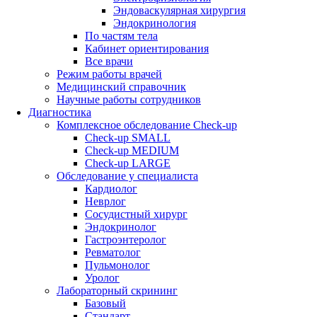
Эндоваскулярная хирургия
Эндокринология
По частям тела
Кабинет ориентирования
Все врачи
Режим работы врачей
Медицинский справочник
Научные работы сотрудников
Диагностика
Комплексное обследование Check-up
Check-up SMALL
Check-up MEDIUM
Check-up LARGE
Обследование у специалиста
Кардиолог
Неврлог
Сосудистный хирург
Эндокринолог
Гастроэнтеролог
Ревматолог
Пульмонолог
Уролог
Лабораторный скрининг
Базовый
Стандарт