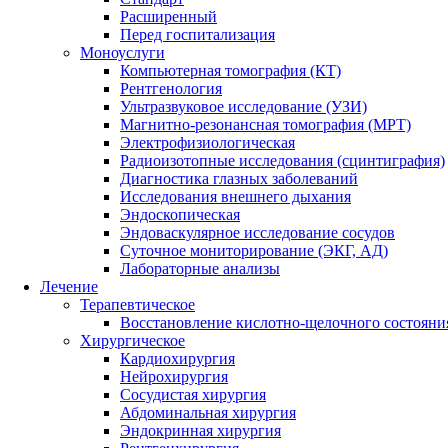
Расширенный
Перед госпитализация
Моноуслуги
Компьютерная томография (КТ)
Рентгенология
Ультразвуковое исследование (УЗИ)
Магнитно-резонансная томография (МРТ)
Электрофизиологическая
Радиоизотопные исследования (сцинтиграфия)
Диагностика глазных заболеваний
Исследования внешнего дыхания
Эндоскопическая
Эндоваскулярное исследование сосудов
Суточное мониторирование (ЭКГ, АД)
Лабораторные анализы
Лечение
Терапевтическое
Восстановление кислотно-щелочного состоян
Хирургическое
Кардиохирургия
Нейрохирургия
Сосудистая хирургия
Абдоминальная хирургия
Эндокринная хирургия