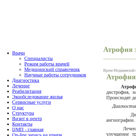
Атрофия 
Врачи
Специалисты
Режим работы врачей
Медицинский справочник
Врачи
Медицинский 
Научные работы сотрудников
Атрофия 
Диагностика
Лечение
Атрофи
Реабилитация
дистрофия, н
Экообследование жилья
Происходят д
Сервисные услуги
Диагностик
О нас
Структура
Диагноз 
Визит в центр
ангиографии.
Контакты
Лечение а
ЦМП - главная
улучшение т
On-line запись на прием