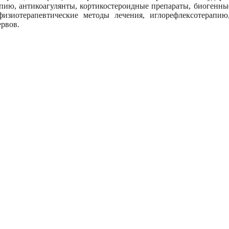
пию, антикоагулянты, кортикостероидные препараты, биогенны
изиотерапевтические методы лечения, иглорефлексотерапию
ервов.