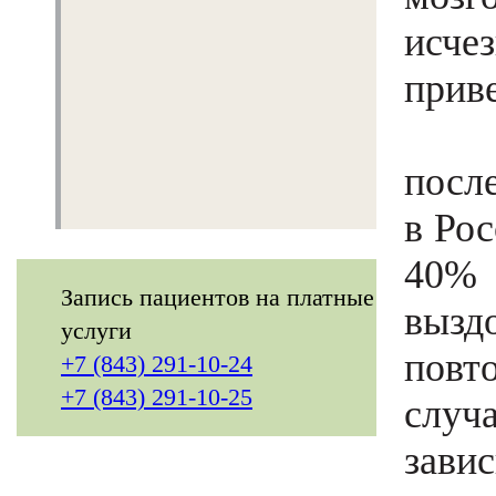
исче
О нас
приве
Структура
Инсу
Визит в центр
Контакты
после
в Рос
40% 
Запись пациентов на платные
вызд
услуги
повт
+7 (843) 291-10-24
+7 (843) 291-10-25
случ
зави