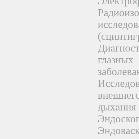
Электро
Радиоиз
исследов
(сцинтиг
Диагнос
глазных
заболева
Исследо
внешнег
дыхания
Эндоско
Эндовас