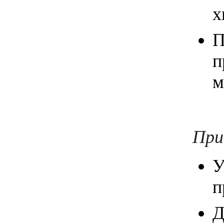
х
П
п
м
При
У
п
Д