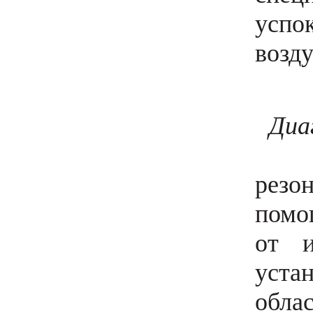
успо
возду
Диа
Для 
резо
помо
от и
уста
облас