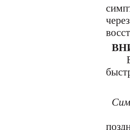
симпт
чере
восс
ВН
Если
быстр
Сим
По с
позд