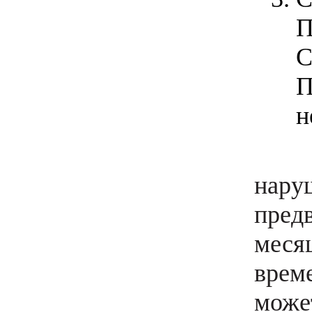
П
С
П
н
нару
пред
меся
врем
може