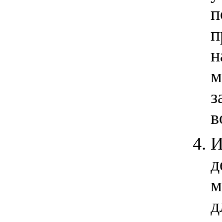
п
п
н
м
з
в
И
д
м
д