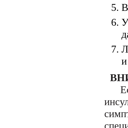
В
У
д
Л
и
ВН
Если
инсу
сим
спец