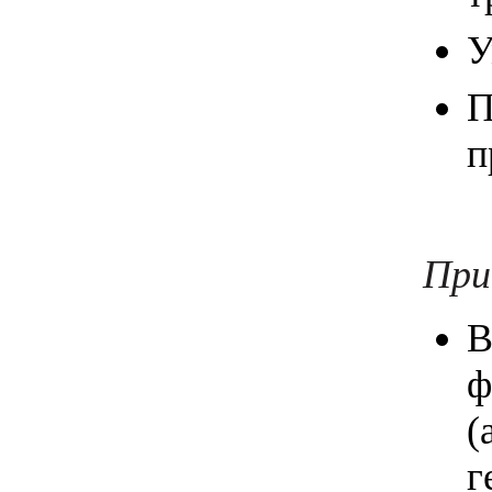
У
П
п
При
В
ф
(
г