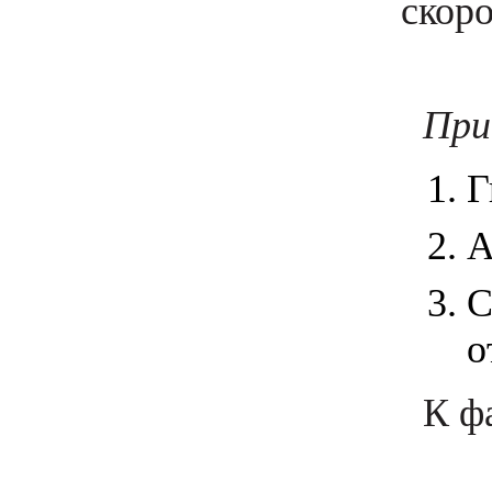
скор
При
Г
А
С
о
К ф