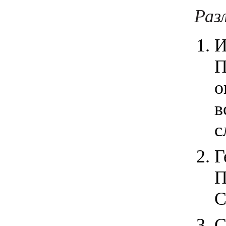
Раз
И
П
о
в
с
Г
П
С
С