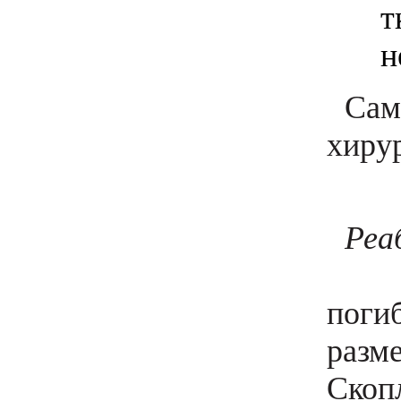
т
н
Сам
хиру
Реа
Посл
поги
разм
Скоп