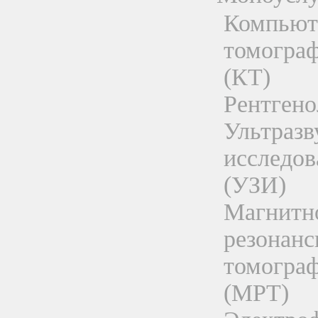
Компьют
томогра
(КТ)
Рентгено
Ультразв
исследов
(УЗИ)
Магнитн
резонанс
томогра
(МРТ)