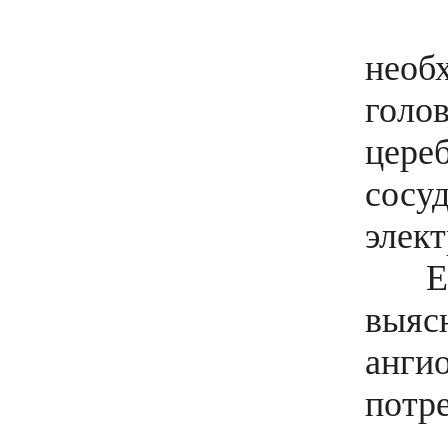
Есл
необ
голо
цере
сосу
элект
Если
выяс
анги
потре