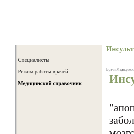
Инсульт
Специалисты
Врачи
Врачи
Медицинск
Режим работы врачей
Инс
Диагностика
Медицинский справочник
Лечение
Инс
Реабилитация
"апо
Экообследование жилья
забо
Сервисные услуги
мозг