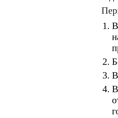
Пер
В
н
п
Б
В
В
о
г