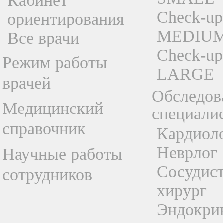
Кабинет
Check-up
ориентирования
MEDIU
Все врачи
Check-up
Режим работы
LARGE
врачей
Обследов
Медицинский
специали
справочник
Кардиол
Неврлог
Научные работы
Сосудис
сотрудников
хирург
Эндокри