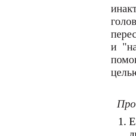
инак
гол
перес
и "н
помо
цель
Про
Е
д