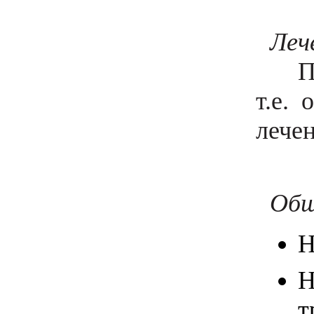
Леч
Пров
т.е.
лече
Общ
Н
Н
т