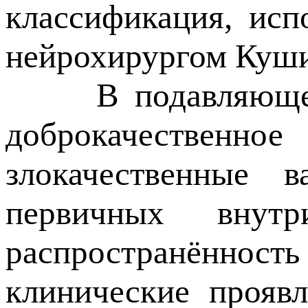
классификация, исп
нейрохирургом Куши
В подавляющем бо
доброкачественно
злокачественные 
первичных внутр
распространённост
клинические проявл