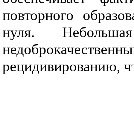
повторного образов
нуля. Небольша
недоброкачестве
рецидивированию, чт