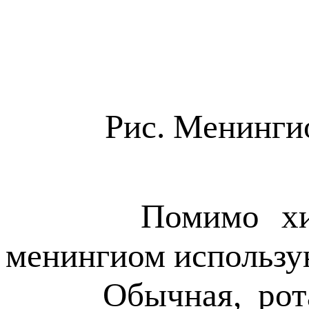
Рис. Менингио
Помимо хирурги
менингиом использую
Обычная, ротацио