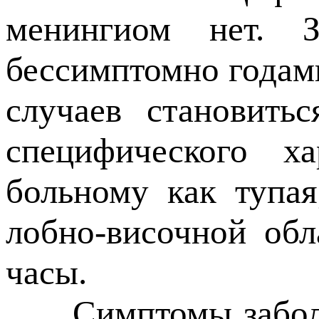
менингиом нет. З
бессимптомно годами
случаев становить
специфического х
больному как тупая
лобно-височной обл
часы.
Симптомы заболева