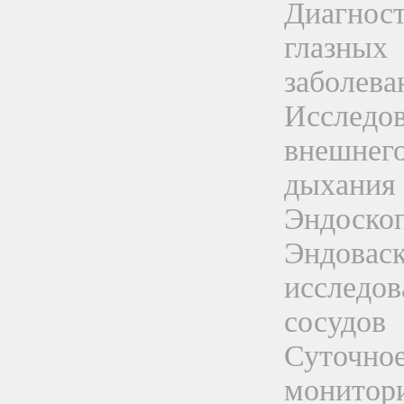
Диагнос
глазных
заболева
Исследо
внешнег
дыхания
Эндоско
Эндовас
исследов
сосудов
Суточно
монитор