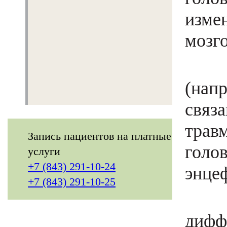
изме
О нас
мозг
Структура
Визит в центр
Энц
Контакты
(нап
связ
трав
Запись пациентов на платные
гол
услуги
+7 (843) 291-10-24
энце
+7 (843) 291-10-25
В 
дифф