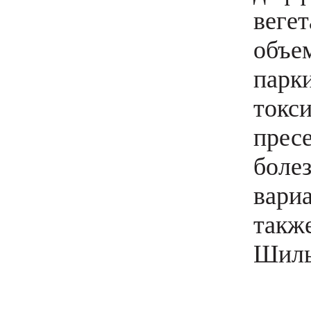
веге
объе
парк
токс
прес
боле
вари
такж
Шиль