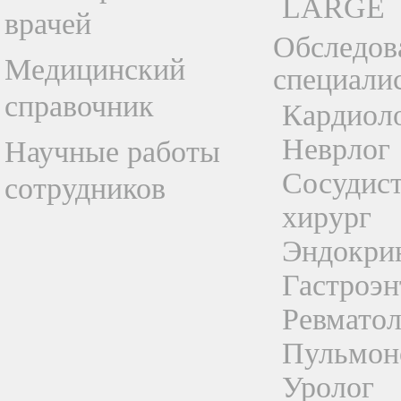
LARGE
врачей
Обследов
Медицинский
специали
справочник
Кардиол
Неврлог
Научные работы
Сосудис
сотрудников
хирург
Эндокри
Гастроэн
Ревматол
Пульмон
Уролог