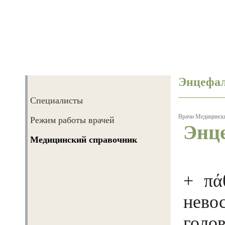
Энцефа
Специалисты
Врачи
Врачи
Медицинск
Режим работы врачей
Энц
Диагностика
Медицинский справочник
Лечение
Реабилитация
+ πά
Экообследование жилья
нево
Сервисные услуги
голо