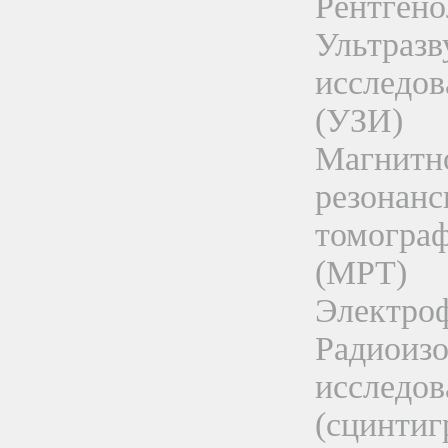
Рентгено
Ультразв
исследов
(УЗИ)
Магнитн
резонанс
томогра
(МРТ)
Электро
Радиоиз
исследов
(сцинтиг