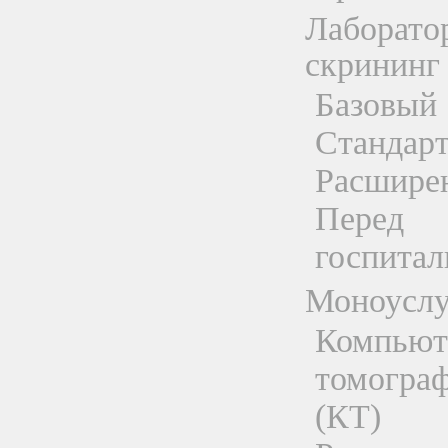
Лаборато
скрининг
Базовый
Стандар
Расшире
Перед
госпитал
Моноуслу
Компьют
томогра
(КТ)