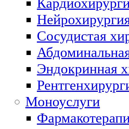
Кардиохирург
Нейрохирурги
Сосудистая хи
Абдоминальная
Эндокринная х
Рентгенхирург
Моноуслуги
Фармакотерап